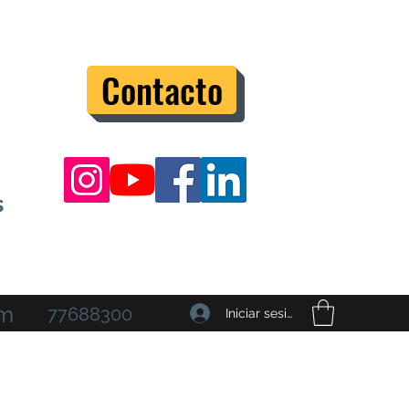
Contacto
s
om
77688300
Iniciar sesión