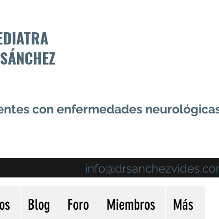
EDIATRA
 SÁNCHEZ
centes con enfermedades neurológica
info@drsanchezvides.c
ios
Blog
Foro
Miembros
Más