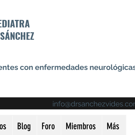
EDIATRA
 SÁNCHEZ
centes con enfermedades neurológica
info@drsanchezvides.c
ios
Blog
Foro
Miembros
Más