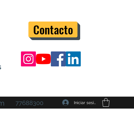
Contacto
s
om
77688300
Iniciar sesión