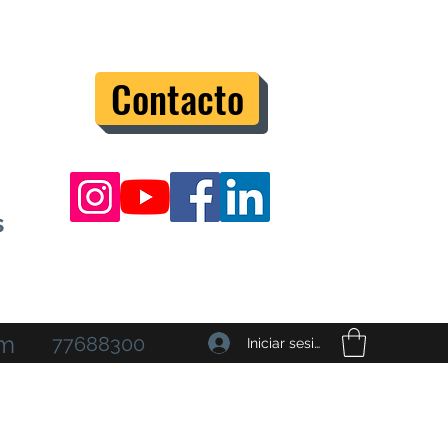
Contacto
s
om
77688300
Iniciar sesión