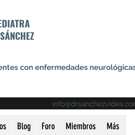
EDIATRA
 SÁNCHEZ
centes con enfermedades neurológica
info@drsanchezvides.c
ios
Blog
Foro
Miembros
Más