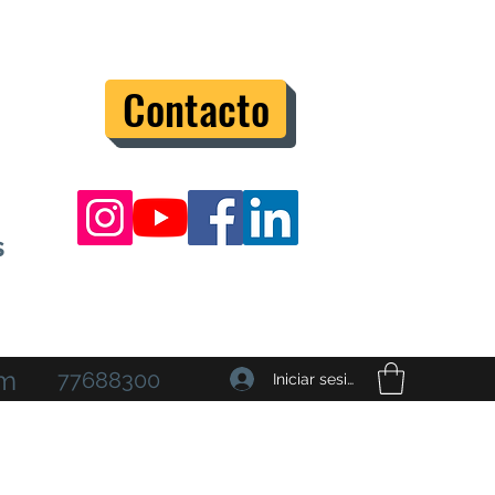
Contacto
s
om
77688300
Iniciar sesión