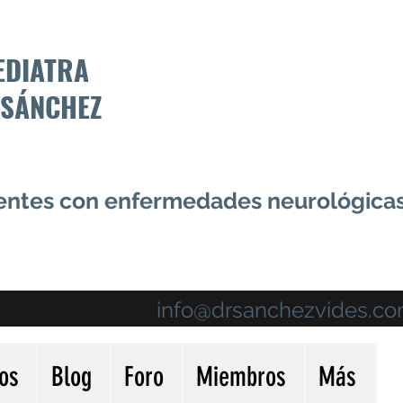
EDIATRA
 SÁNCHEZ
centes con enfermedades neurológica
info@drsanchezvides.c
ios
Blog
Foro
Miembros
Más