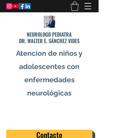
NEUROLOGO PEDIATRA
DR. WALTER E. SÁNCHEZ VIDES
Atencion de niños y
adolescentes con
enfermedades
neurológicas
info@drsanchezvides.com
77688300
Contacto