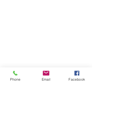
NEUROLOGO PEDIATRA
Phone
Email
Facebook
DR. WALTER E. SÁNCHEZ VIDES
Formulario de suscripción
Enviar