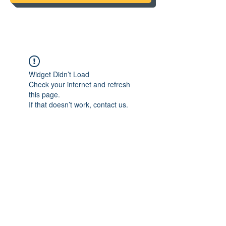
Widget Didn’t Load
Check your internet and refresh
this page.
If that doesn’t work, contact us.