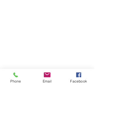
NEUROLOGO PEDIATRA
Phone
Email
Facebook
DR. WALTER E. SÁNCHEZ VIDES
Formulario de suscripción
Enviar