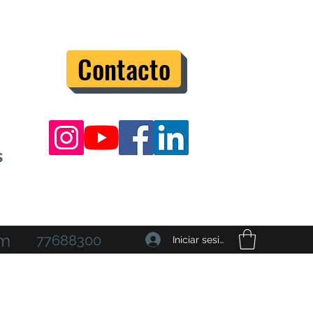
Contacto
s
om
77688300
Iniciar sesión