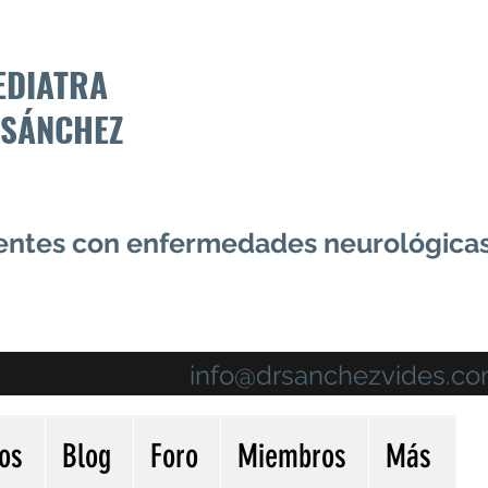
EDIATRA
 SÁNCHEZ
centes con enfermedades neurológica
info@drsanchezvides.c
ios
Blog
Foro
Miembros
Más