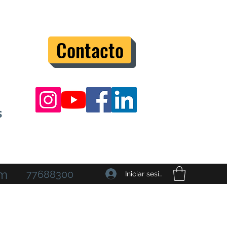
Contacto
s
om
77688300
Iniciar sesión