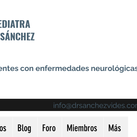
EDIATRA
 SÁNCHEZ
centes con enfermedades neurológica
info@drsanchezvides.c
ios
Blog
Foro
Miembros
Más