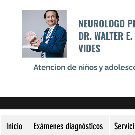
NEUROLOGO P
DR. WALTER E.
VIDES
Atencion de niños y adoles
Inicio
Exámenes diagnósticos
Servic