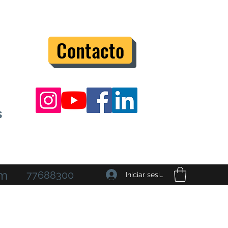
Contacto
s
om
77688300
Iniciar sesión