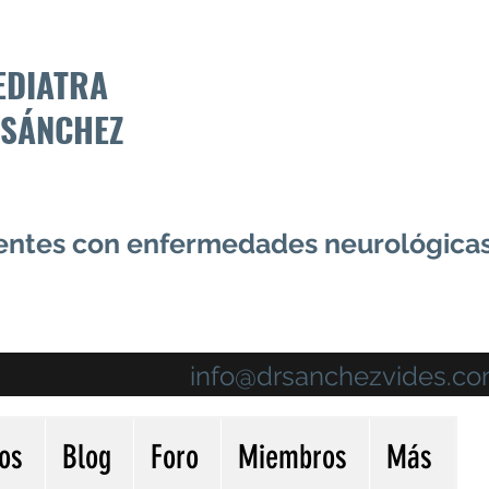
EDIATRA
 SÁNCHEZ
centes con enfermedades neurológica
info@drsanchezvides.c
ios
Blog
Foro
Miembros
Más