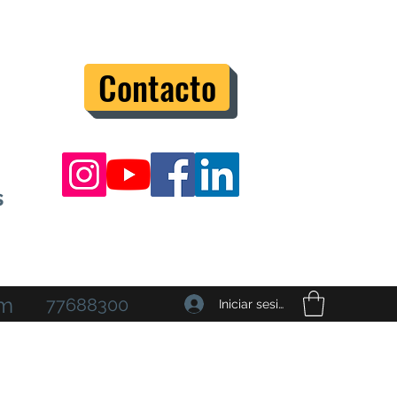
Contacto
s
om
77688300
Iniciar sesión