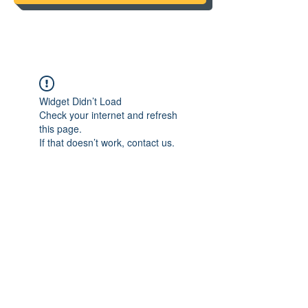
Widget Didn’t Load
Check your internet and refresh
this page.
If that doesn’t work, contact us.