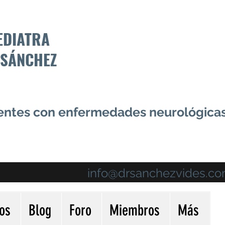
EDIATRA
 SÁNCHEZ
centes con enfermedades neurológica
info@drsanchezvides.c
ios
Blog
Foro
Miembros
Más