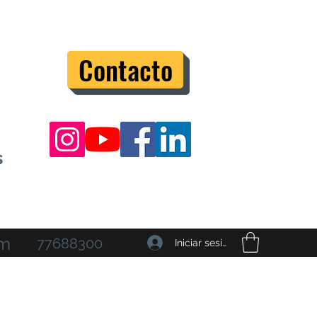
Contacto
s
om
77688300
Iniciar sesión