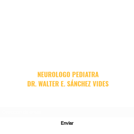
NEUROLOGO PEDIATRA
DR. WALTER E. SÁNCHEZ VIDES
Formulario de suscripción
Enviar