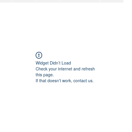
Widget Didn’t Load
Check your internet and refresh
this page.
If that doesn’t work, contact us.