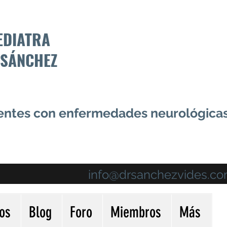
EDIATRA
 SÁNCHEZ
centes con enfermedades neurológica
info@drsanchezvides.c
ios
Blog
Foro
Miembros
Más