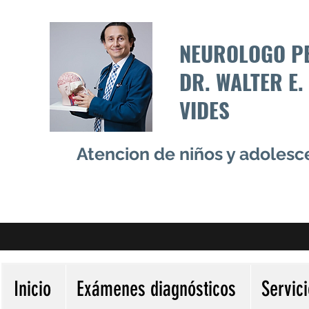
NEUROLOGO P
DR. WALTER E.
VIDES
Atencion de niños y adoles
Inicio
Exámenes diagnósticos
Servic