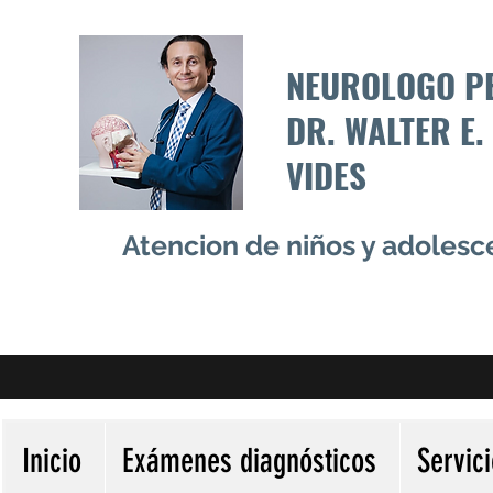
NEUROLOGO P
DR. WALTER E.
VIDES
Atencion de niños y adoles
Inicio
Exámenes diagnósticos
Servic