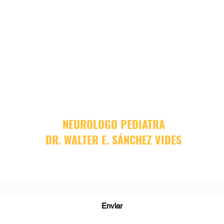
NEUROLOGO PEDIATRA
DR. WALTER E. SÁNCHEZ VIDES
Formulario de suscripción
Enviar