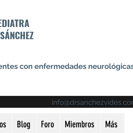
EDIATRA
 SÁNCHEZ
centes con enfermedades neurológica
info@drsanchezvides.c
ios
Blog
Foro
Miembros
Más