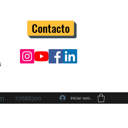
Contacto
s
om
77688300
Iniciar sesión