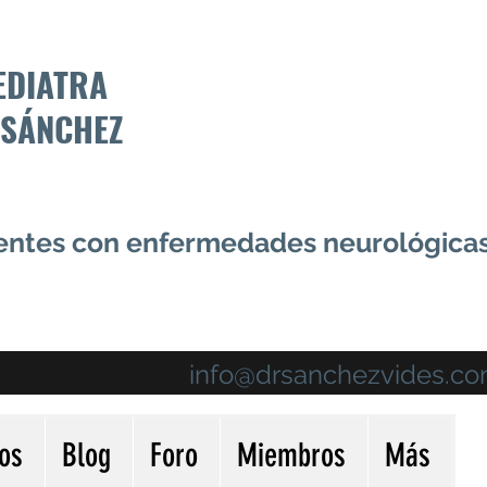
EDIATRA
 SÁNCHEZ
centes con enfermedades neurológica
info@drsanchezvides.c
ios
Blog
Foro
Miembros
Más