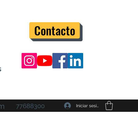
Contacto
s
om
77688300
Iniciar sesión