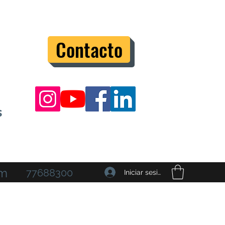
Contacto
s
om
77688300
Iniciar sesión