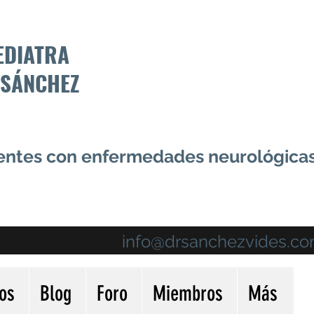
EDIATRA
 SÁNCHEZ
centes con enfermedades neurológica
info@drsanchezvides.c
ios
Blog
Foro
Miembros
Más