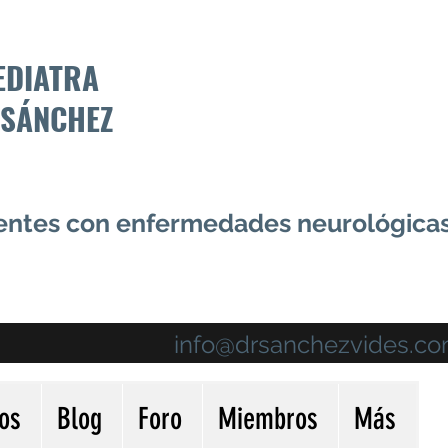
EDIATRA
 SÁNCHEZ
centes con enfermedades neurológica
info@drsanchezvides.c
ios
Blog
Foro
Miembros
Más