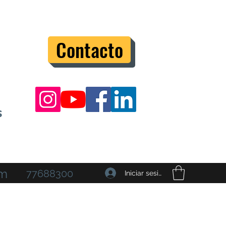
Contacto
s
om
77688300
Iniciar sesión