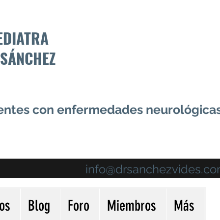
EDIATRA
 SÁNCHEZ
centes con enfermedades neurológica
info@drsanchezvides.c
ios
Blog
Foro
Miembros
Más