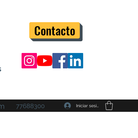
Contacto
s
om
77688300
Iniciar sesión