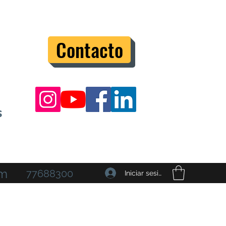
Contacto
s
om
77688300
Iniciar sesión