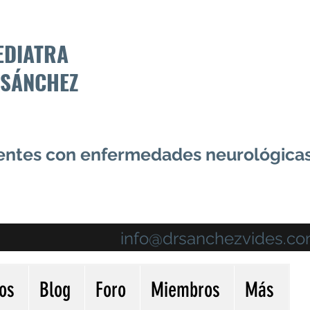
EDIATRA
 SÁNCHEZ
centes con enfermedades neurológica
info@drsanchezvides.c
ios
Blog
Foro
Miembros
Más