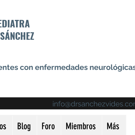
EDIATRA
 SÁNCHEZ
centes con enfermedades neurológica
info@drsanchezvides.c
ios
Blog
Foro
Miembros
Más