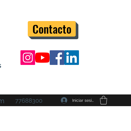
Contacto
s
om
77688300
Iniciar sesión