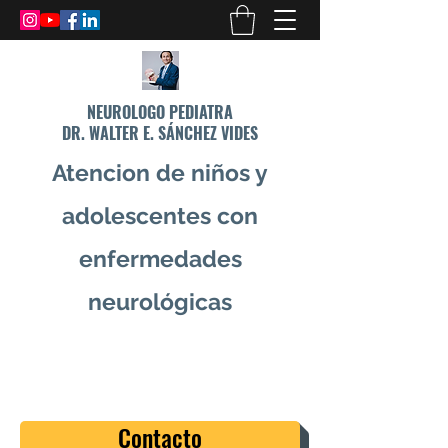
NEUROLOGO PEDIATRA
DR. WALTER E. SÁNCHEZ VIDES
Atencion de niños y
adolescentes con
enfermedades
neurológicas
info@drsanchezvides.com
77688300
Contacto