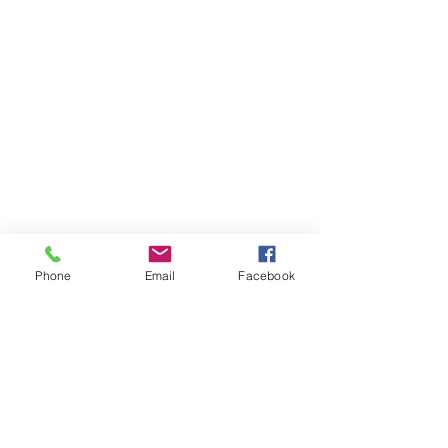
NEUROLOGO PEDIATRA
Phone
Email
Facebook
DR. WALTER E. SÁNCHEZ VIDES
Formulario de suscripción
Enviar