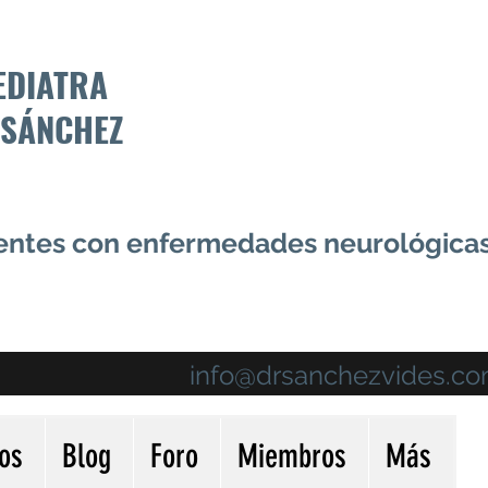
EDIATRA
 SÁNCHEZ
centes con enfermedades neurológica
info@drsanchezvides.c
ios
Blog
Foro
Miembros
Más