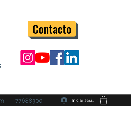
Contacto
s
om
77688300
Iniciar sesión