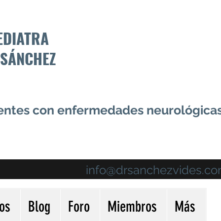
EDIATRA
 SÁNCHEZ
centes con enfermedades neurológica
info@drsanchezvides.c
ios
Blog
Foro
Miembros
Más