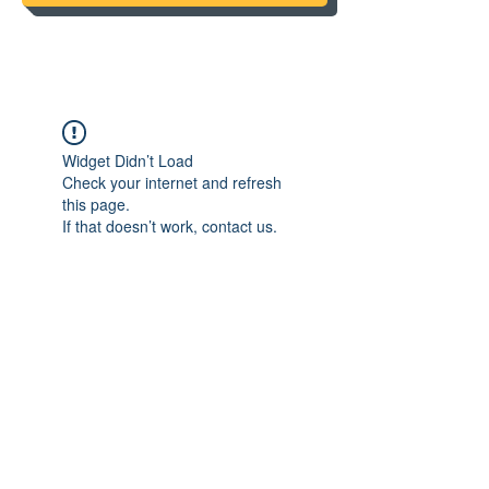
Widget Didn’t Load
Check your internet and refresh
this page.
If that doesn’t work, contact us.