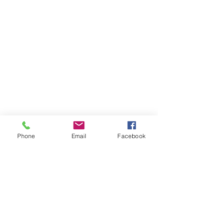
NEUROLOGO PEDIATRA
Phone
Email
Facebook
DR. WALTER E. SÁNCHEZ VIDES
Formulario de suscripción
Enviar